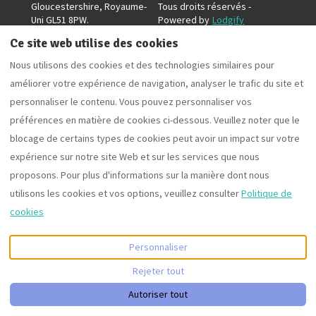
Gloucestershire, Royaume-
Tous droits réservés
-
Uni GL51 8PW
.
Powered by
Lodgify
E-mail
:
Ce site web utilise des cookies
info@fortunaproperty.uk
Nous utilisons des cookies et des technologies similaires pour
améliorer votre expérience de navigation, analyser le trafic du site et
personnaliser le contenu. Vous pouvez personnaliser vos
préférences en matière de cookies ci-dessous. Veuillez noter que le
blocage de certains types de cookies peut avoir un impact sur votre
expérience sur notre site Web et sur les services que nous
proposons. Pour plus d'informations sur la manière dont nous
utilisons les cookies et vos options, veuillez consulter
Politique de
cookies
Personnaliser
Rejeter tout
+441242350880
Autoriser tout