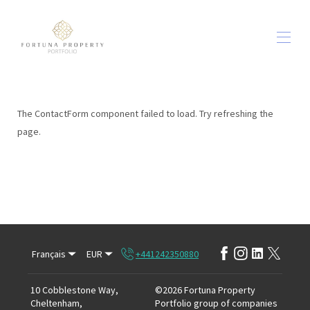
Accueil
Toutes les propriétés
▾
The ContactForm component failed to load. Try refreshing the
Dehors et à propos
▾
page.
NOURRITURE ET BOISSON sur place
À propos de nous
Contactez-nous
Conditions générales
▾
Blog
Français
EUR
+441242350880
10 Cobblestone Way,
©
2026
Fortuna Property
Cheltenham,
Portfolio group of companies