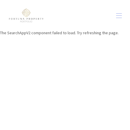
The SearchAppV2 component failed to load. Try refreshing the page.
Accueil
Toutes les propriétés
▾
Dehors et à propos
▾
NOURRITURE ET BOISSON sur place
À propos de nous
Contactez-nous
Conditions générales
▾
Blog